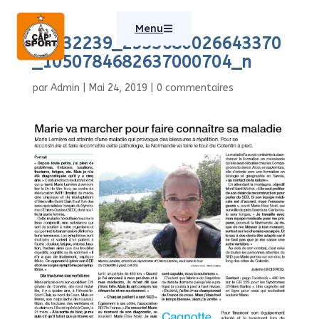
Menu
60332239_2533680026643370
_1050784682637000704_n
par
Admin
|
Mai 24, 2019
|
0 commentaires