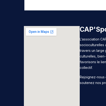
CAP'Spo
L’association CAP
socioculturelles
travers un large 
culturelles, bie
favorisons le lie
collectif.
Rejoignez-nous 
soutenez nos pr