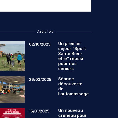
Articles
Un premier
02/10/2025
séjour “Sport
Santé Bien-
être” réussi
pour nos
séniors
Séance
26/03/2025
découverte
de
l’automassage
Un nouveau
15/01/2025
créneau pour