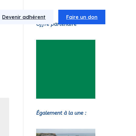
Devenir adhérent
Faire un don
Offre partenaire
Également à la une :