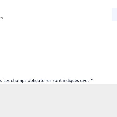
s
Nos activités
Actualités
Contact
es
e.
Les champs obligatoires sont indiqués avec
*