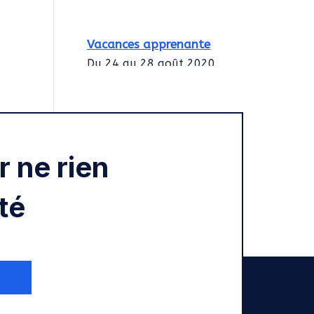
Vacances apprenante
Du 24 au 28 août 2020
Intégration des
services civiques
Rentrée 2020
 ne rien
té