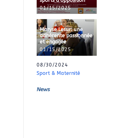
sports d’opposition
01/15/2025
Maryse Lesur: une
adhérente passionnée
et engagée
01/15/2025
08/30/2024
Sport & Maternité
News