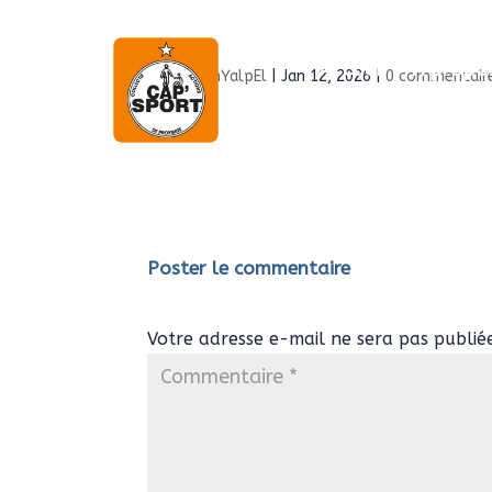
Accueil
À propo
par
AdminYalpEl
|
Jan 12, 2026
|
0 commentair
Poster le commentaire
Votre adresse e-mail ne sera pas publié