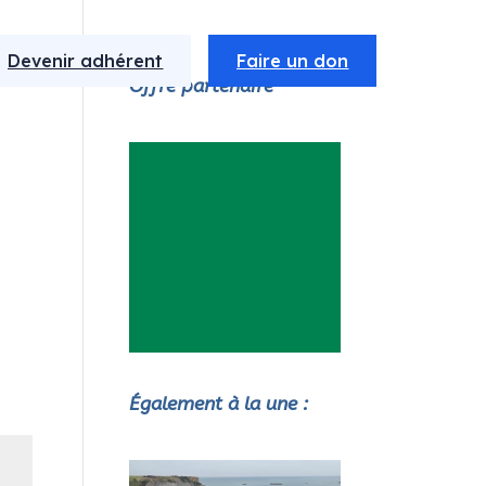
Devenir adhérent
Faire un don
Offre partenaire
Également à la une :