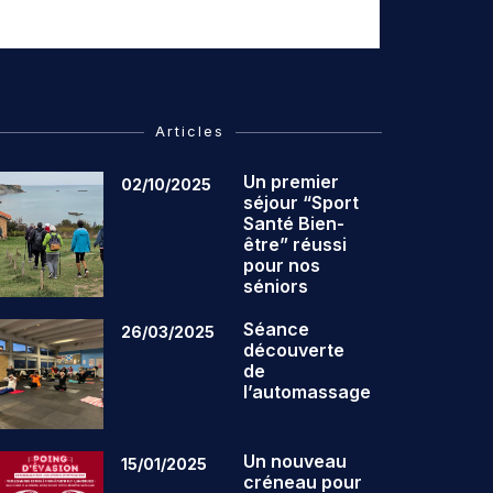
Articles
Un premier
02/10/2025
séjour “Sport
Santé Bien-
être” réussi
pour nos
séniors
Séance
26/03/2025
découverte
de
l’automassage
Un nouveau
15/01/2025
créneau pour