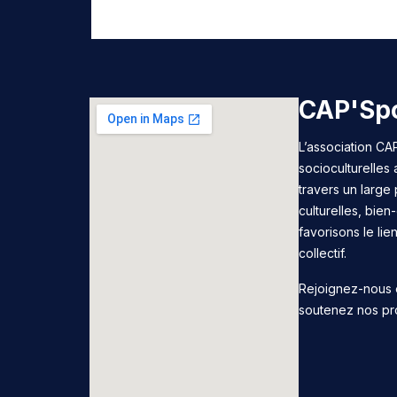
CAP'Spo
L’association CAP
socioculturelles
travers un large 
culturelles, bie
favorisons le lie
collectif.
Rejoignez-nous 
soutenez nos pr