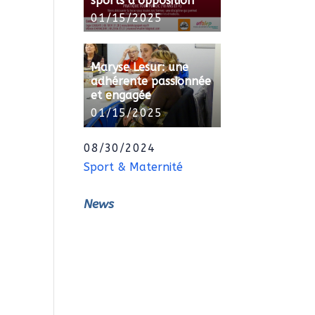
sports d’opposition
01/15/2025
Maryse Lesur: une
adhérente passionnée
et engagée
01/15/2025
08/30/2024
Sport & Maternité
News