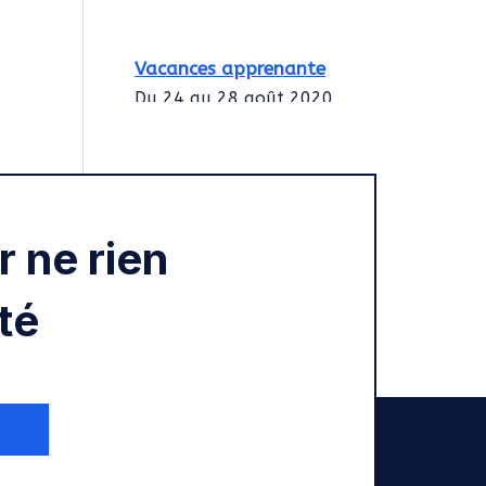
Vacances apprenante
Du 24 au 28 août 2020
Intégration des
services civiques
Rentrée 2020
 ne rien
té