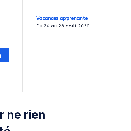
Vacances apprenante
Du 24 au 28 août 2020
Intégration des
services civiques
Rentrée 2020
 ne rien