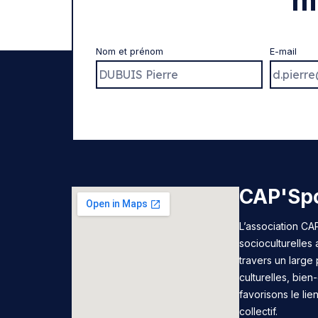
m
Nom et prénom
E-mail
CAP'Spo
L’association CAP
socioculturelles
travers un large 
culturelles, bie
favorisons le lie
collectif.