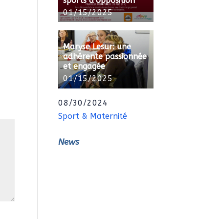
sports d’opposition
01/15/2025
Maryse Lesur: une
adhérente passionnée
et engagée
01/15/2025
08/30/2024
Sport & Maternité
News