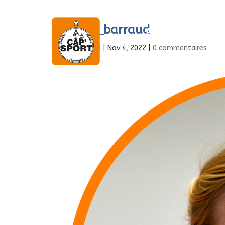
aude_barraud
Accueil
À propo
par
Admin
|
Nov 4, 2022
|
0 commentaires