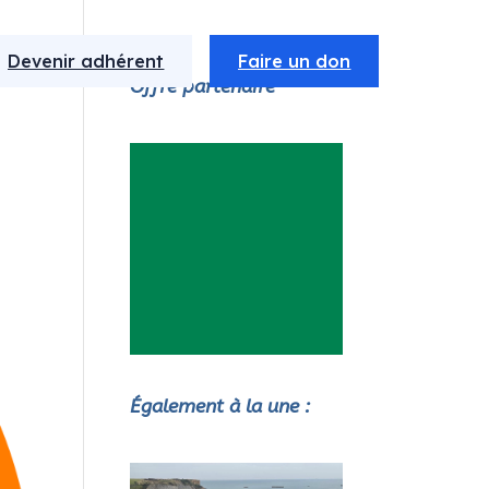
Devenir adhérent
Faire un don
Offre partenaire
Également à la une :