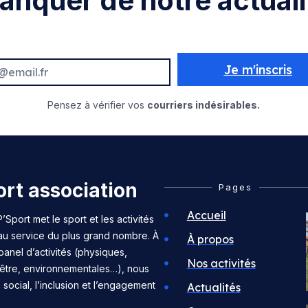
anquer de notre actuali
Je m'inscris
Pensez à vérifier vos
courriers indésirables.
rt association
Pages
Accueil
’Sport met le sport et les activités
 au service du plus grand nombre. À
À propos
panel d’activités (physiques,
Nos activités
n-être, environnementales…), nous
n social, l’inclusion et l’engagement
Actualités