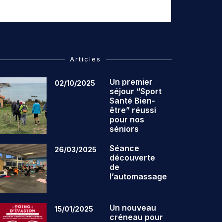
Articles
Un premier
02/10/2025
séjour “Sport
Santé Bien-
être” réussi
pour nos
séniors
Séance
26/03/2025
découverte
de
l’automassage
Un nouveau
15/01/2025
créneau pour