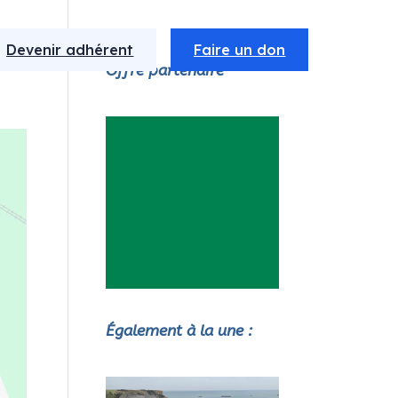
Devenir adhérent
Faire un don
Offre partenaire
Également à la une :