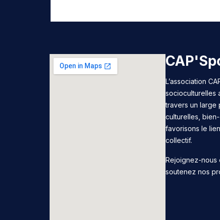
CAP'Spo
L’association CAP
socioculturelles
travers un large 
culturelles, bie
favorisons le lie
collectif.
Rejoignez-nous 
soutenez nos pr