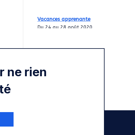
Vacances apprenante
Du 24 au 28 août 2020
Intégration des
services civiques
Rentrée 2020
 ne rien
té