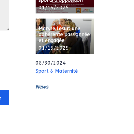
sports d’opposition
01/15/2025
Maryse Lesur: une
adhérente passionnée
et engagée
01/15/2025
08/30/2024
Sport & Maternité
News