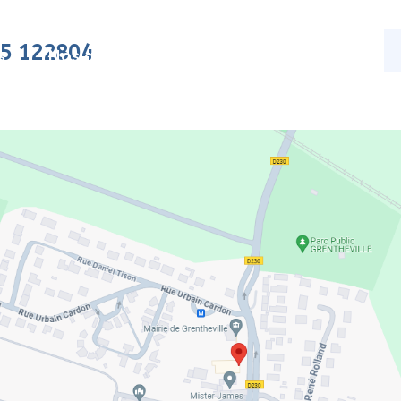
15 122804
s
Nos activités
Actualités
Contact