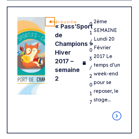
2ème
Hérouville
0
« Pass’Sport
SEMAINE
1
de
Lundi 20
/
Champions »
Février
0
Hiver
2017 Le
3
2017 –
temps d’un
/
semaine
week-end
2
2
pour se
0
reposer, le
1
stage…
7