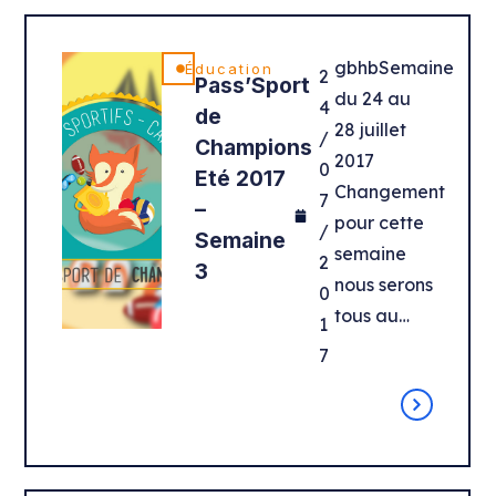
gbhbSemaine
Éducation
2
Pass’Sport
du 24 au
4
de
28 juillet
/
Champions
2017
0
Eté 2017
Changement
7
–
pour cette
/
Semaine
semaine
2
3
nous serons
0
tous au…
1
7