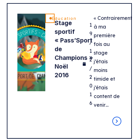
« Contrairement
Éducation
Stage
1
à ma
sportif
9
première
« Pass’Sport
/
fois au
de
1
stage
Champions »
2
j’étais
Noël
/
moins
2016
2
timide et
0
j’étais
1
content de
6
venir…