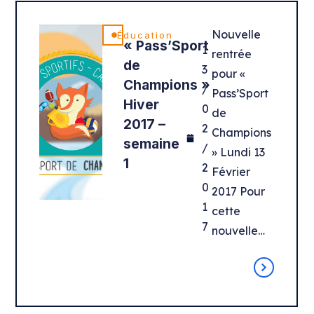
Nouvelle
Éducation
« Pass’Sport
1
rentrée
de
3
pour «
Champions »
/
Pass’Sport
Hiver
0
de
2017 –
2
Champions
semaine
/
» Lundi 13
1
2
Février
0
2017 Pour
1
cette
7
nouvelle…