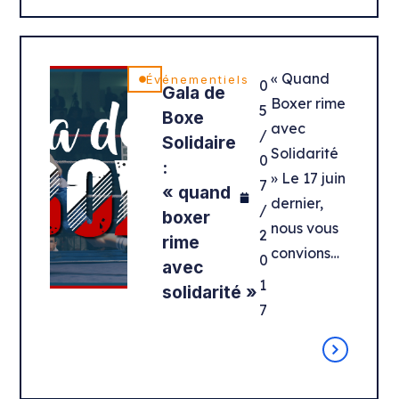
« Quand
Événementiels
0
Gala de
Boxer rime
5
Boxe
avec
/
Solidaire
Solidarité
0
:
» Le 17 juin
7
« quand
dernier,
/
boxer
nous vous
2
rime
convions…
0
avec
1
solidarité »
7