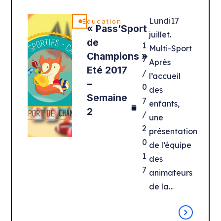
Lundi17
Éducation
« Pass’Sport
juillet.
de
1
Multi-Sport
Champions »
7
Après
Eté 2017
/
l’accueil
–
0
des
Semaine
7
enfants,
2
/
une
2
présentation
0
de l’équipe
1
des
7
animateurs
de la…