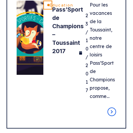
Pour les
Éducation
Pass’Sport
vacances
2
de
de la
3
Champions
Toussaint,
/
–
notre
1
Toussaint
centre de
0
2017
loisirs
/
Pass’Sport
2
de
0
Champions
1
propose,
7
comme…