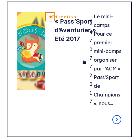
Le mini-
Éducation
« Pass’Sport
2
camps
d’Aventurier »
4
Pour ce
Eté 2017
/
premier
0
mini-camps
7
organiser
/
par l’ACM «
2
Pass’Sport
0
de
1
Champions
7
», nous…