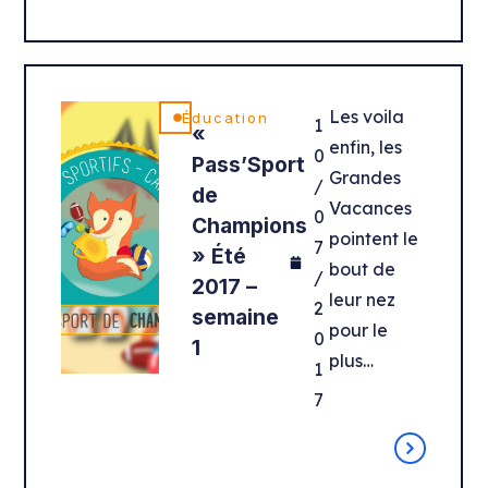
Les voila
Éducation
1
«
enfin, les
0
Pass’Sport
Grandes
/
de
Vacances
0
Champions
pointent le
7
» Été
bout de
/
2017 –
leur nez
2
semaine
pour le
0
1
plus…
1
7