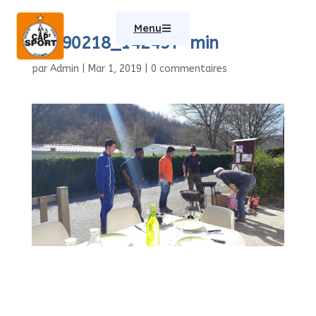
Menu
20190218_142457-min
par
Admin
|
Mar 1, 2019
|
0 commentaires