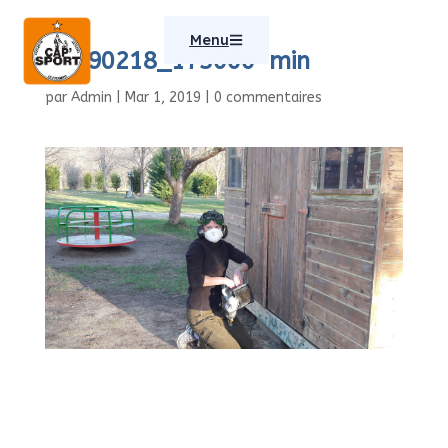
Menu
20190218_173000-min
par
Admin
|
Mar 1, 2019
|
0 commentaires