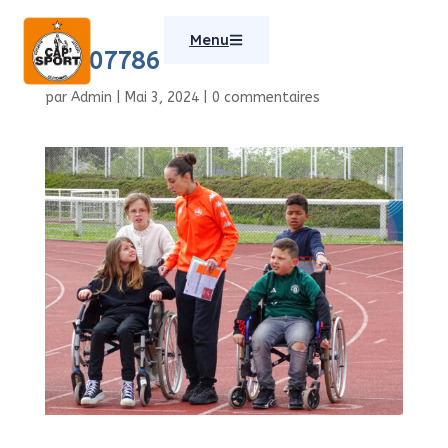
Menu
DSC07786
par
Admin
|
Mai 3, 2024
|
0 commentaires