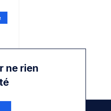
 ne rien
té