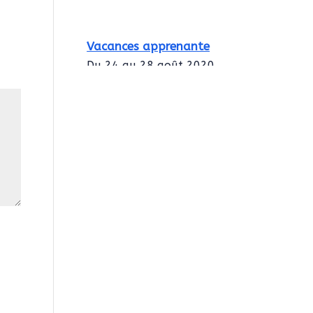
Vacances apprenante
Du 24 au 28 août 2020
Intégration des
services civiques
Rentrée 2020