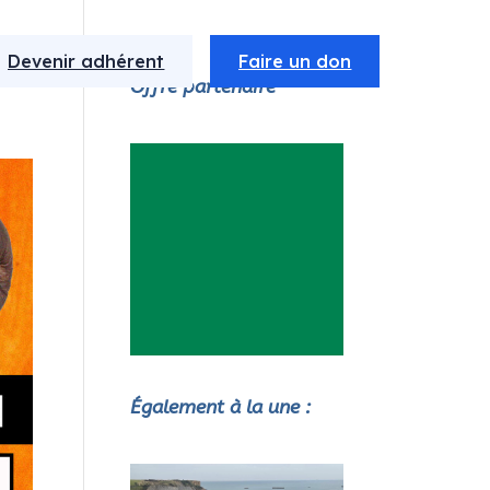
Devenir adhérent
Faire un don
Offre partenaire
Également à la une :