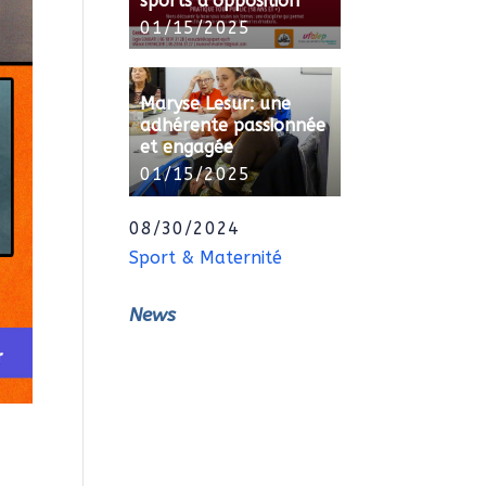
sports d’opposition
01/15/2025
Maryse Lesur: une
adhérente passionnée
et engagée
01/15/2025
08/30/2024
Sport & Maternité
News