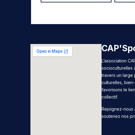
CAP'Spo
L’association CAP
socioculturelles
travers un large 
culturelles, bie
favorisons le lie
collectif.
Rejoignez-nous 
soutenez nos pr