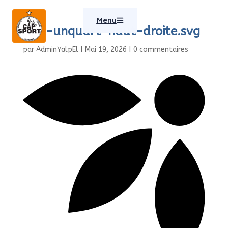
Menu
Icon-unquart-haut-droite.svg
par
AdminYalpEl
|
Mai 19, 2026
|
0 commentaires