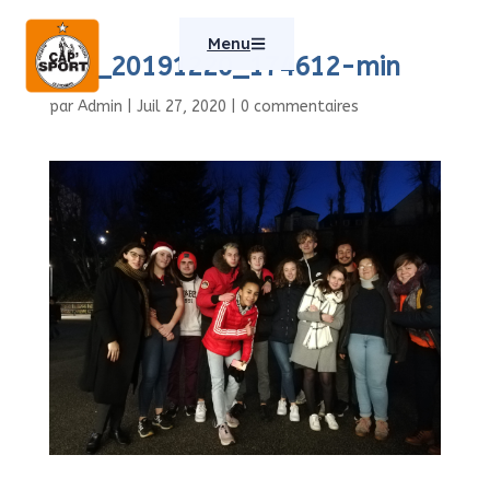
Menu
IMG_20191220_174612-min
par
Admin
|
Juil 27, 2020
|
0 commentaires