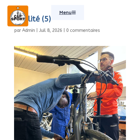
Menu
Mibilité (5)
par
Admin
|
Juil 8, 2026
|
0 commentaires