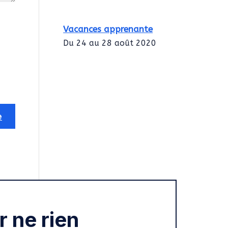
Vacances apprenante
Du 24 au 28 août 2020
Intégration des
services civiques
Rentrée 2020
 ne rien