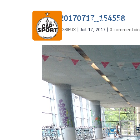
IMG_20170717_154558
Accueil
À propo
par
Boris GRIEUX
|
Juil 17, 2017
|
0 commentair