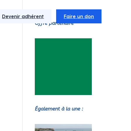
Devenir adhérent
Faire un don
Offre partenaire
Également à la une :