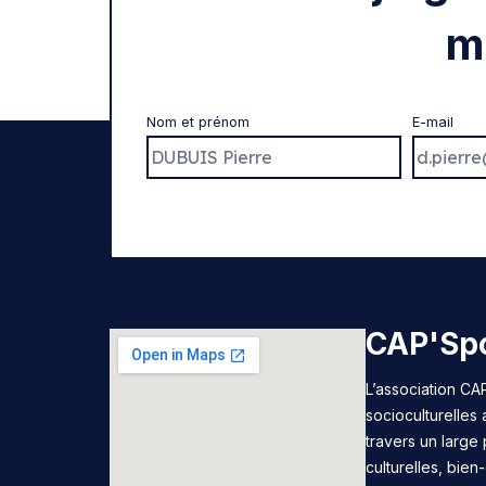
m
Nom et prénom
E-mail
CAP'Spo
L’association CAP
socioculturelles
travers un large 
culturelles, bie