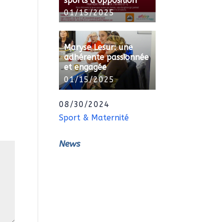
sports d’opposition
01/15/2025
Maryse Lesur: une
adhérente passionnée
et engagée
01/15/2025
08/30/2024
Sport & Maternité
News