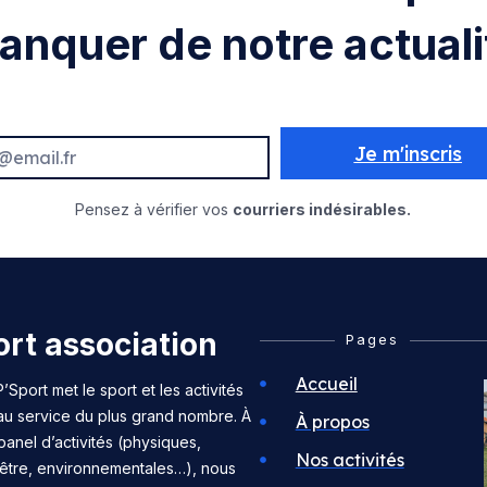
anquer de notre actuali
Je m'inscris
Pensez à vérifier vos
courriers indésirables.
rt association
Pages
Accueil
’Sport met le sport et les activités
 au service du plus grand nombre. À
À propos
panel d’activités (physiques,
Nos activités
n-être, environnementales…), nous