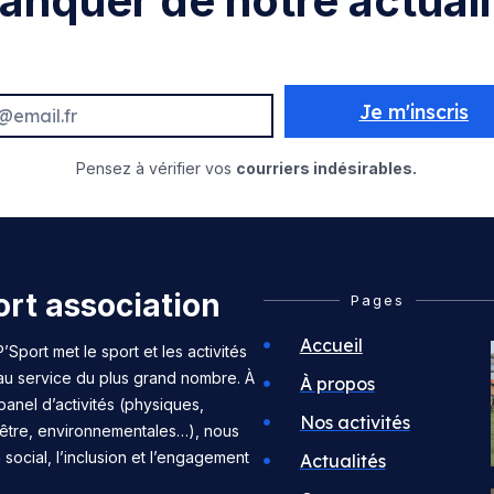
anquer de notre actuali
Je m'inscris
Pensez à vérifier vos
courriers indésirables.
rt association
Pages
Accueil
’Sport met le sport et les activités
 au service du plus grand nombre. À
À propos
panel d’activités (physiques,
Nos activités
n-être, environnementales…), nous
n social, l’inclusion et l’engagement
Actualités