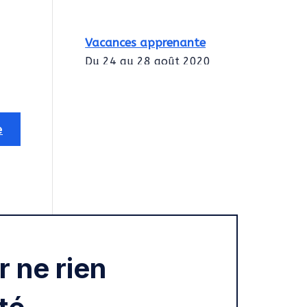
Vacances apprenante
Du 24 au 28 août 2020
Intégration des
services civiques
Rentrée 2020
 ne rien