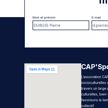
m
Nom et prénom
E-mail
CAP'Spo
L’association CAP
socioculturelles
travers un large 
culturelles, bie
favorisons le lie
collectif.