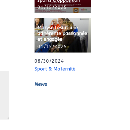
sports d’opposition
01/15/2025
Maryse Lesur: une
adhérente passionnée
et engagée
01/15/2025
08/30/2024
Sport & Maternité
News