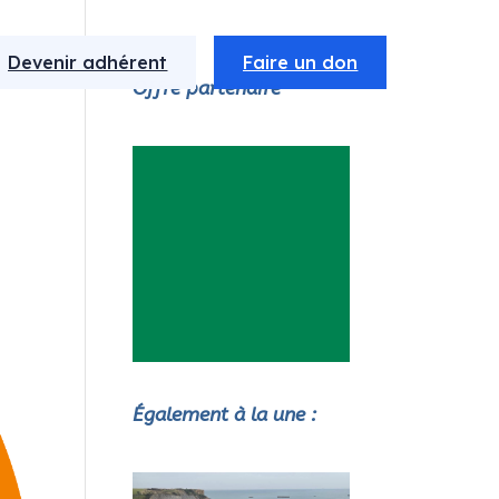
Devenir adhérent
Faire un don
Offre partenaire
Également à la une :