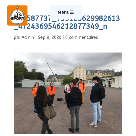
Menu
118587737_739129629982613
_4724369546212877349_n
par
Admin
|
Sep 9, 2020
|
0 commentaires