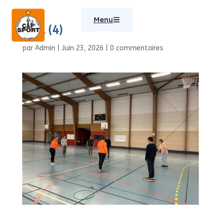
Menu
SAA (4)
par
Admin
|
Juin 23, 2026
|
0 commentaires