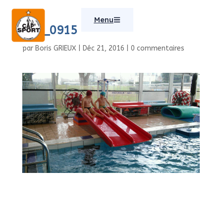
Menu
img_0915
par
Boris GRIEUX
|
Déc 21, 2016
|
0 commentaires