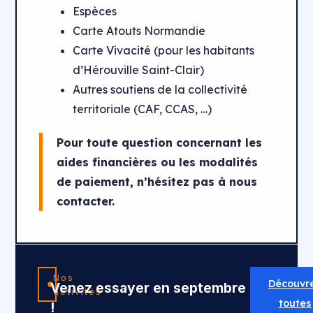
Espèces
Carte Atouts Normandie
Carte Vivacité (pour les habitants
d’Hérouville Saint-Clair)
Autres soutiens de la collectivité
territoriale (CAF, CCAS, …)
Pour toute question concernant les
aides financières ou les modalités
de paiement, n’hésitez pas à nous
contacter.
Nos
Découvr
Venez essayer en septembre
activités
toutes
!