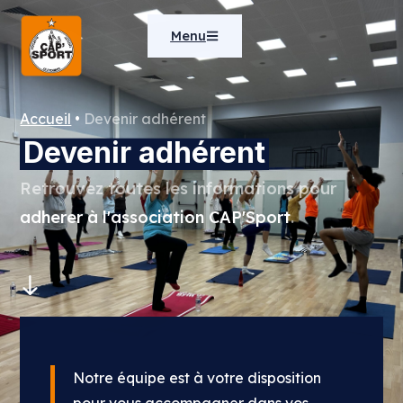
Menu
Accueil
•
Devenir adhérent
Devenir adhérent
Retrouvez toutes les informations pour
adherer à l'association CAP'Sport
.
Notre équipe est à votre disposition