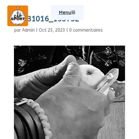
Menu
20231016_153752
par
Admin
|
Oct 23, 2023
|
0 commentaires