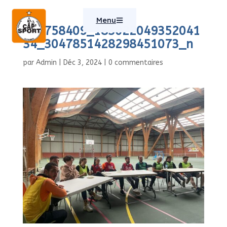
Menu
464758409_183022049352041
34_3047851428298451073_n
par
Admin
|
Déc 3, 2024
|
0 commentaires