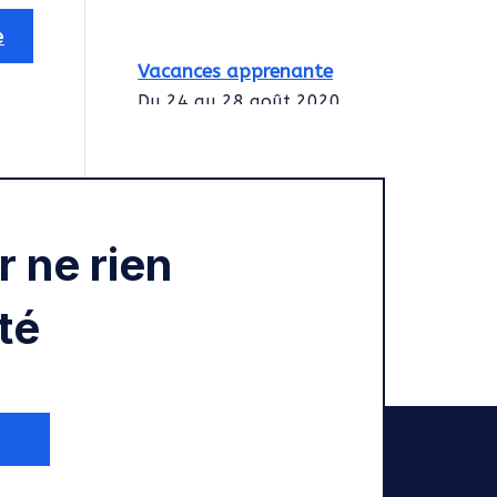
Vacances apprenante
Du 24 au 28 août 2020
Intégration des
services civiques
Rentrée 2020
 ne rien
té