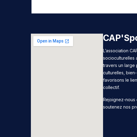
CAP'Spo
L’association CAP
socioculturelles
travers un large 
culturelles, bie
favorisons le lie
collectif.
Rejoignez-nous 
soutenez nos pr