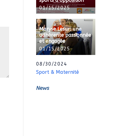
sports d’opposition
01/15/2025
Maryse Lesur: une
adhérente passionnée
et engagée
01/15/2025
08/30/2024
Sport & Maternité
News