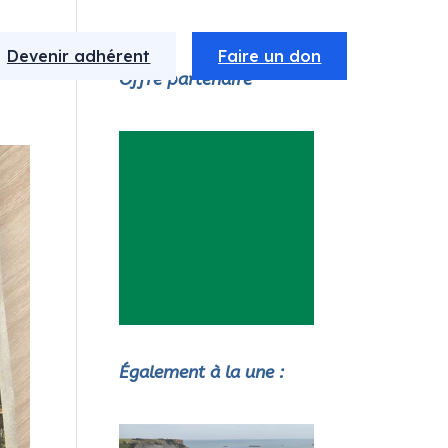
Devenir adhérent
Faire un don
Offre partenaire
Également à la une :