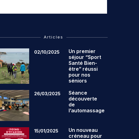
Articles
Un premier
02/10/2025
séjour “Sport
Santé Bien-
être” réussi
pour nos
séniors
Séance
26/03/2025
découverte
de
l’automassage
Un nouveau
15/01/2025
créneau pour