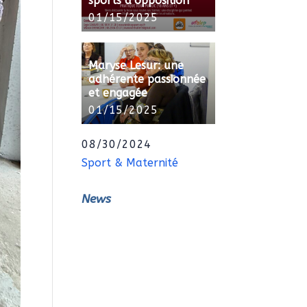
sports d’opposition
01/15/2025
Maryse Lesur: une
adhérente passionnée
et engagée
01/15/2025
08/30/2024
Sport & Maternité
News