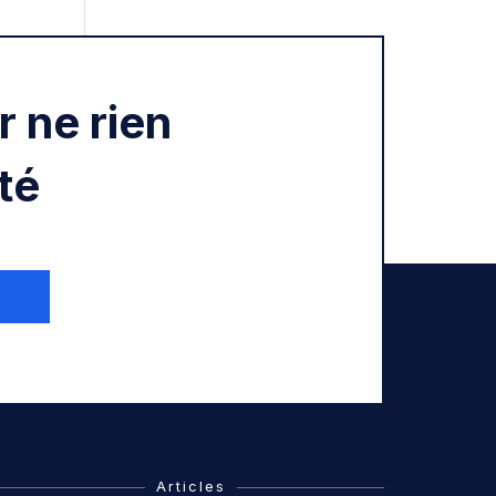
 ne rien
té
Articles