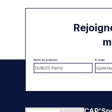
Rejoign
m
Nom et prénom
E-mail
CAP'Spo