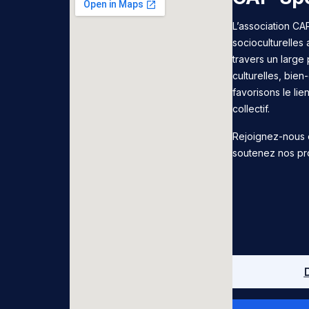
L’association CAP
socioculturelles
travers un large 
culturelles, bie
favorisons le lie
collectif.
Rejoignez-nous 
soutenez nos pr