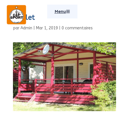
Menu
Chalet
par
Admin
|
Mar 1, 2019
|
0 commentaires