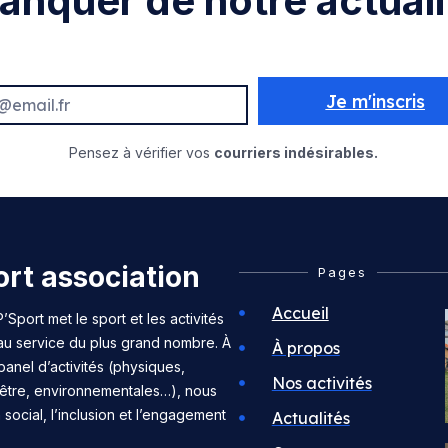
anquer de notre actuali
Je m'inscris
Pensez à vérifier vos
courriers indésirables.
rt association
Pages
Accueil
’Sport met le sport et les activités
 au service du plus grand nombre. À
À propos
panel d’activités (physiques,
Nos activités
n-être, environnementales…), nous
n social, l’inclusion et l’engagement
Actualités