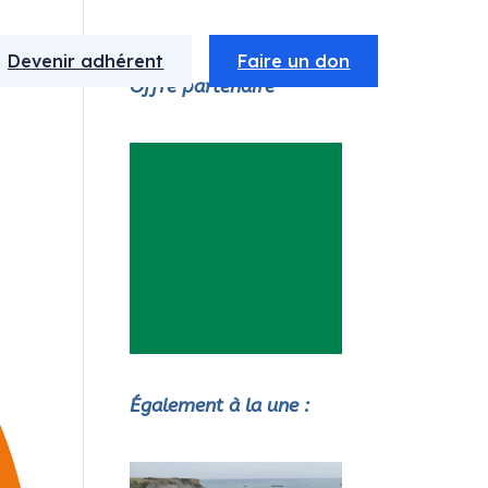
Devenir adhérent
Faire un don
Offre partenaire
Également à la une :