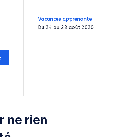
Vacances apprenante
Du 24 au 28 août 2020
Intégration des
services civiques
Rentrée 2020
 ne rien