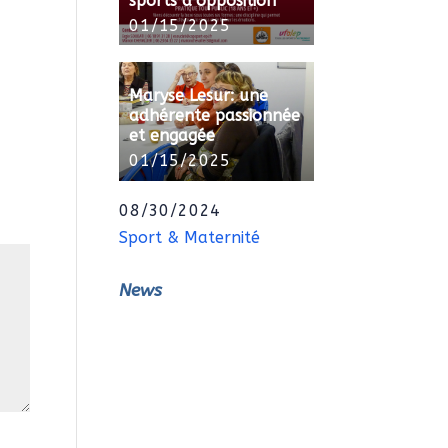
sports d’opposition
01/15/2025
Maryse Lesur: une
adhérente passionnée
et engagée
01/15/2025
08/30/2024
Sport & Maternité
News