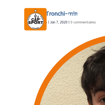
Enzo Tronchi-min
Accueil
À propo
par
Admin
|
Jan 7, 2020
|
0 commentaires