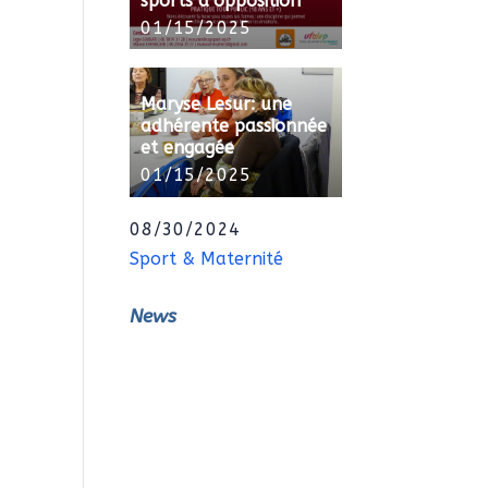
sports d’opposition
01/15/2025
Maryse Lesur: une
adhérente passionnée
et engagée
01/15/2025
08/30/2024
Sport & Maternité
News