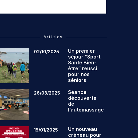
Articles
Un premier
02/10/2025
séjour “Sport
Santé Bien-
être” réussi
pour nos
séniors
Séance
26/03/2025
découverte
de
l’automassage
Un nouveau
15/01/2025
créneau pour