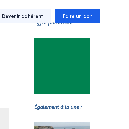
Devenir adhérent
Faire un don
Offre partenaire
Également à la une :