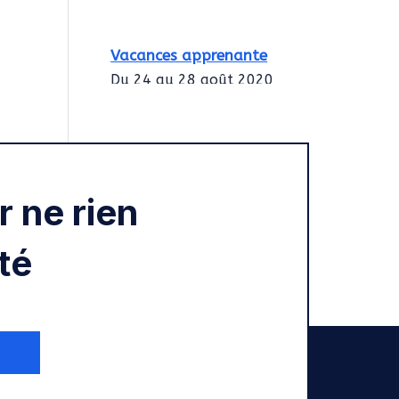
Vacances apprenante
Du 24 au 28 août 2020
Intégration des
services civiques
Rentrée 2020
 ne rien
té