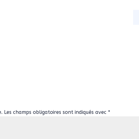
s
Nos activités
Actualités
Contact
e.
Les champs obligatoires sont indiqués avec
*