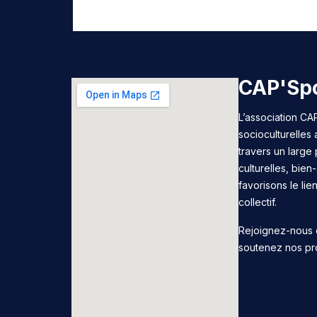
CAP'Spo
L’association CAP
socioculturelles
travers un large 
culturelles, bie
favorisons le lie
collectif.
Rejoignez-nous 
soutenez nos pr