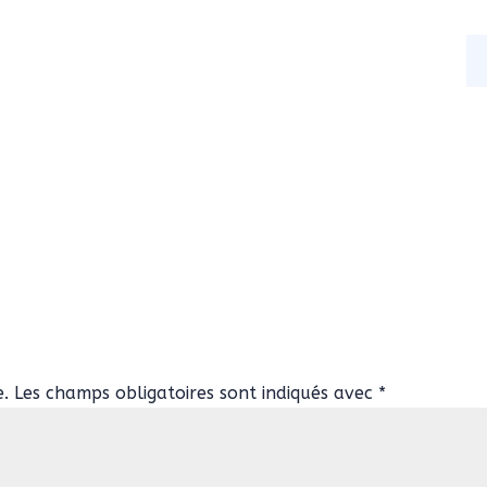
s
Nos activités
Actualités
Contact
e.
Les champs obligatoires sont indiqués avec
*