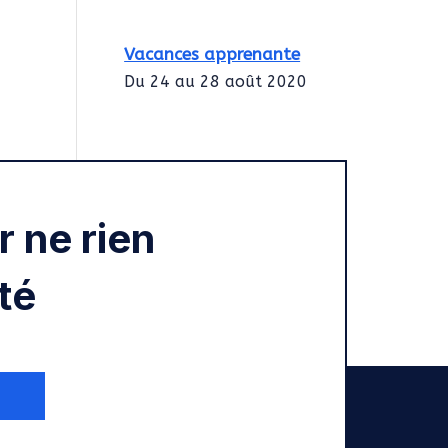
Vacances apprenante
Du 24 au 28 août 2020
Intégration des
services civiques
Rentrée 2020
 ne rien
té