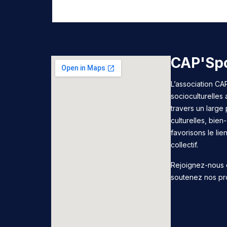
CAP'Spo
L’association CAP
socioculturelles
travers un large 
culturelles, bie
favorisons le lie
collectif.
Rejoignez-nous 
soutenez nos pr