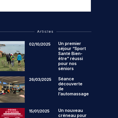
Articles
Un premier
02/10/2025
séjour “Sport
Santé Bien-
être” réussi
pour nos
séniors
Séance
26/03/2025
découverte
de
l’automassage
Un nouveau
15/01/2025
créneau pour