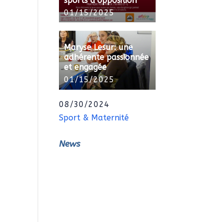
sports d’opposition
01/15/2025
Maryse Lesur: une
adhérente passionnée
et engagée
01/15/2025
08/30/2024
Sport & Maternité
News