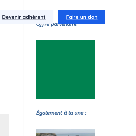
Devenir adhérent
Faire un don
Offre partenaire
Également à la une :