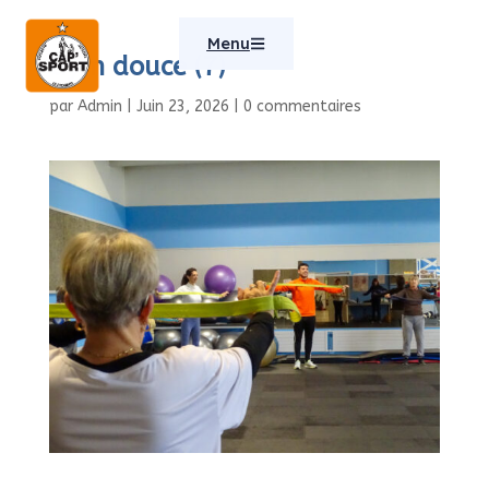
Menu
Gym douce (7)
par
Admin
|
Juin 23, 2026
|
0 commentaires