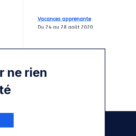
Vacances apprenante
Du 24 au 28 août 2020
Intégration des
services civiques
Rentrée 2020
 ne rien
té