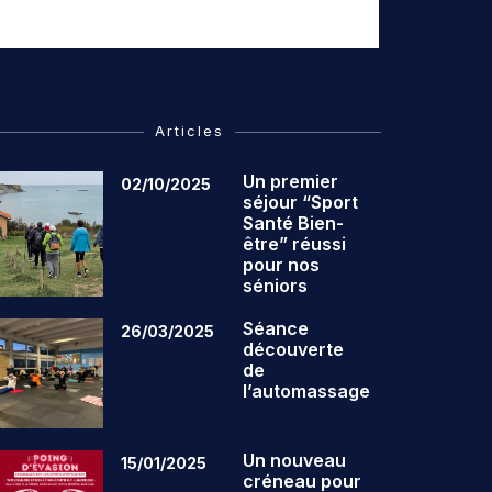
Articles
Un premier
02/10/2025
séjour “Sport
Santé Bien-
être” réussi
pour nos
séniors
Séance
26/03/2025
découverte
de
l’automassage
Un nouveau
15/01/2025
créneau pour