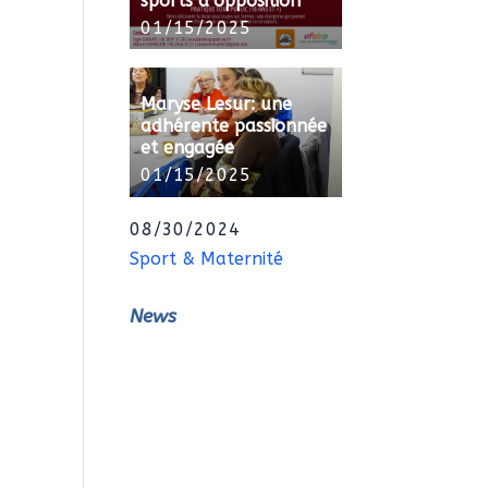
sports d’opposition
01/15/2025
Maryse Lesur: une
adhérente passionnée
et engagée
01/15/2025
08/30/2024
Sport & Maternité
News