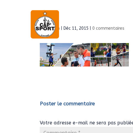
HSC
Accueil
À propo
par
Admin
|
Déc 11, 2015
|
0 commentaires
Poster le commentaire
Votre adresse e-mail ne sera pas publié