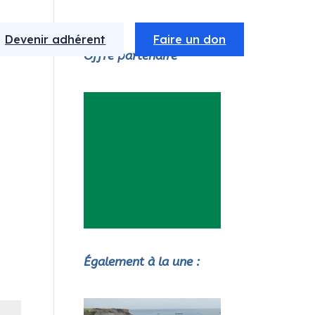
Devenir adhérent
Faire un don
Offre partenaire
Également à la une :