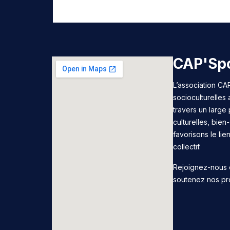
CAP'Spo
L’association CAP
socioculturelles
travers un large 
culturelles, bie
favorisons le lie
collectif.
Rejoignez-nous 
soutenez nos pr