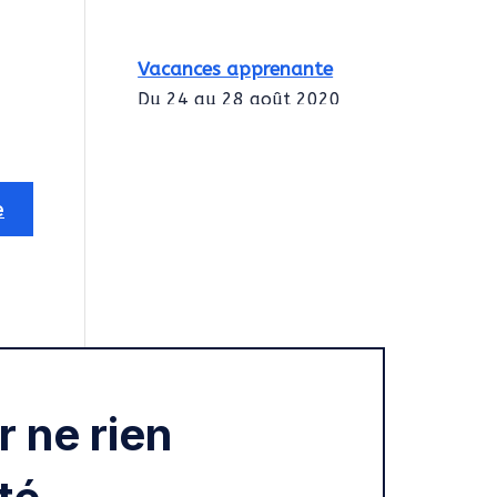
Vacances apprenante
Du 24 au 28 août 2020
Intégration des
services civiques
Rentrée 2020
 ne rien