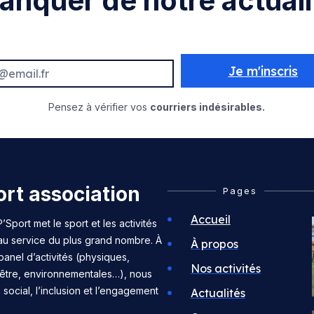
anquer de notre actuali
Je m'inscris
Pensez à vérifier vos
courriers indésirables.
rt association
Pages
Accueil
’Sport met le sport et les activités
 au service du plus grand nombre. À
À propos
panel d’activités (physiques,
Nos activités
n-être, environnementales…), nous
n social, l’inclusion et l’engagement
Actualités