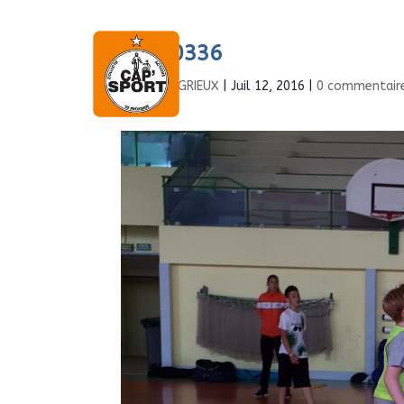
IMG_0336
Accueil
À propo
par
Boris GRIEUX
|
Juil 12, 2016
|
0 commentair