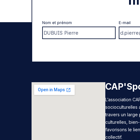
m
Nom et prénom
E-mail
CAP'Spo
L’association CAP
socioculturelles
travers un large 
culturelles, bie
favorisons le lie
collectif.