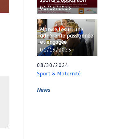
sports d’opposition
01/15/2025
Maryse Lesur: une
adhérente passionnée
et engagée
01/15/2025
08/30/2024
Sport & Maternité
News