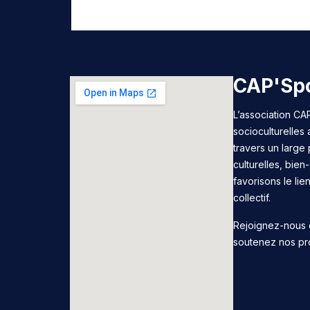
CAP'Spo
L’association CAP
socioculturelles
travers un large 
culturelles, bie
favorisons le lie
collectif.
Rejoignez-nous 
soutenez nos pr