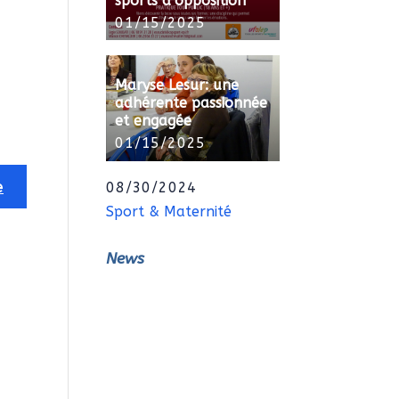
sports d’opposition
01/15/2025
Maryse Lesur: une
adhérente passionnée
et engagée
01/15/2025
08/30/2024
Sport & Maternité
News