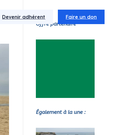
Devenir adhérent
Faire un don
Offre partenaire
Également à la une :