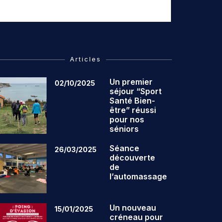
Articles
Un premier
02/10/2025
séjour “Sport
Santé Bien-
être” réussi
pour nos
séniors
Séance
26/03/2025
découverte
de
l’automassage
Un nouveau
15/01/2025
créneau pour