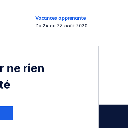
Vacances apprenante
Du 24 au 28 août 2020
Intégration des
services civiques
Rentrée 2020
 ne rien
té