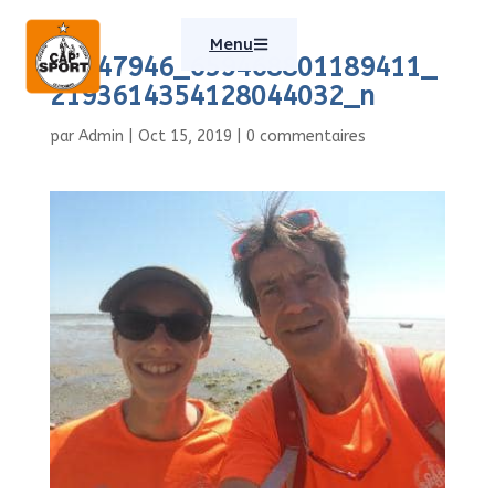
Menu
65947946_659468801189411_
2193614354128044032_n
par
Admin
|
Oct 15, 2019
|
0 commentaires