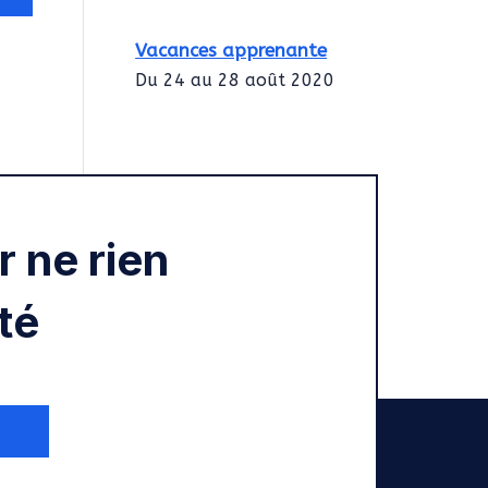
Vacances apprenante
Du 24 au 28 août 2020
Intégration des
services civiques
Rentrée 2020
 ne rien
té