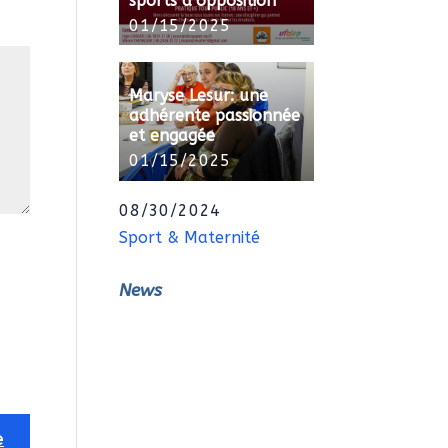
sports d’opposition
01/15/2025
Maryse Lesur: une
adhérente passionnée
et engagée
01/15/2025
08/30/2024
Sport & Maternité
News