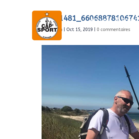
66611481_6606887810674
Accueil
À propo
par
Admin
|
Oct 15, 2019
|
0 commentaires