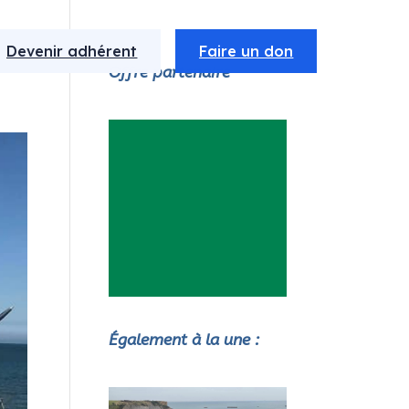
Devenir adhérent
Faire un don
Offre partenaire
Également à la une :