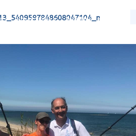
13_5409597848608047104_n
s
Nos activités
Actualités
Contact