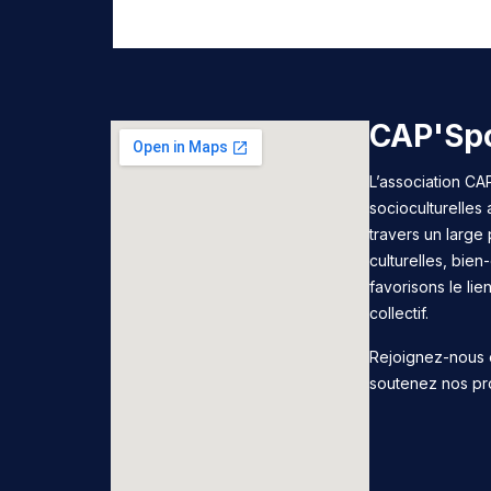
CAP'Spo
L’association CAP
socioculturelles
travers un large 
culturelles, bie
favorisons le lie
collectif.
Rejoignez-nous 
soutenez nos pr