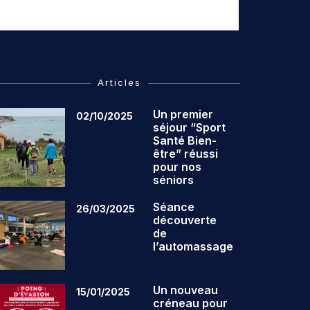
Articles
Un premier
02/10/2025
séjour “Sport
Santé Bien-
être” réussi
pour nos
séniors
Séance
26/03/2025
découverte
de
l’automassage
Un nouveau
15/01/2025
créneau pour