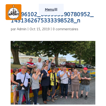
Menu
66796102_663553390780952_
1431362675333398528_n
par
Admin
|
Oct 15, 2019
|
0 commentaires