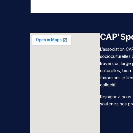
CAP'Spo
L’association CAP
socioculturelles
travers un large 
culturelles, bie
favorisons le lie
collectif.
Rejoignez-nous 
soutenez nos pr