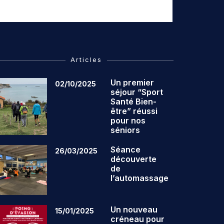
Articles
Un premier
02/10/2025
séjour “Sport
Santé Bien-
être” réussi
pour nos
séniors
Séance
26/03/2025
découverte
de
l’automassage
Un nouveau
15/01/2025
créneau pour