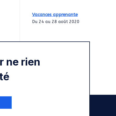
Vacances apprenante
Du 24 au 28 août 2020
Intégration des
services civiques
Rentrée 2020
 ne rien
té