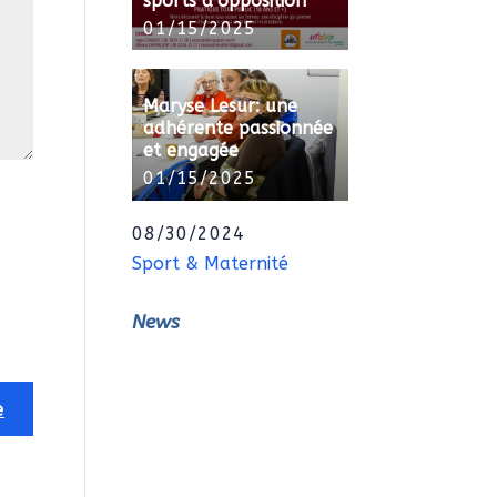
sports d’opposition
01/15/2025
Maryse Lesur: une
adhérente passionnée
et engagée
01/15/2025
08/30/2024
Sport & Maternité
News