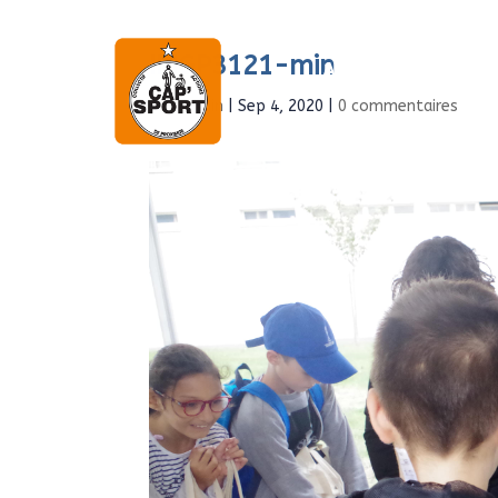
IMGP3121-min
Accueil
À propo
par
Admin
|
Sep 4, 2020
|
0 commentaires