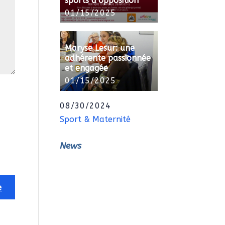
sports d’opposition
01/15/2025
Maryse Lesur: une
adhérente passionnée
et engagée
01/15/2025
08/30/2024
Sport & Maternité
News