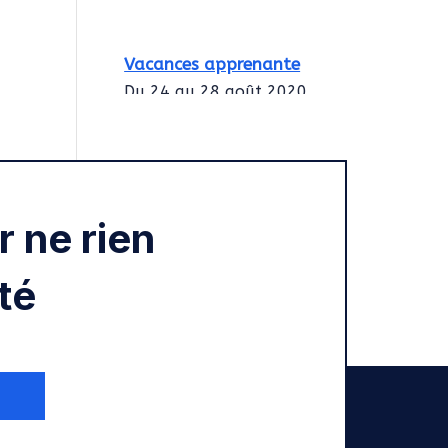
Vacances apprenante
Du 24 au 28 août 2020
Intégration des
services civiques
Rentrée 2020
 ne rien
té