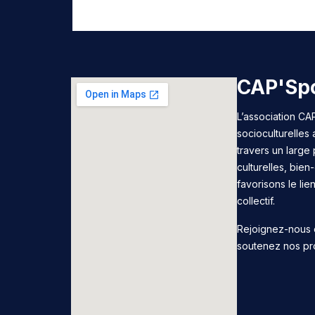
CAP'Spo
L’association CAP
socioculturelles
travers un large 
culturelles, bie
favorisons le lie
collectif.
Rejoignez-nous 
soutenez nos pr