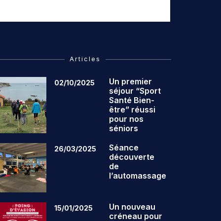
Articles
Un premier
02/10/2025
séjour “Sport
Santé Bien-
être” réussi
pour nos
séniors
Séance
26/03/2025
découverte
de
l’automassage
Un nouveau
15/01/2025
créneau pour