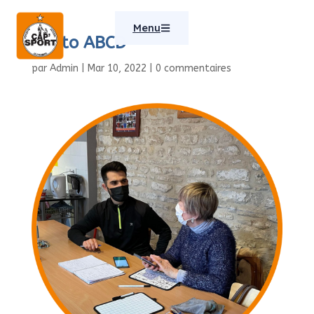
Menu
Photo ABCD
par
Admin
|
Mar 10, 2022
|
0 commentaires