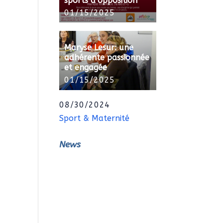
sports d’opposition
01/15/2025
Maryse Lesur: une
adhérente passionnée
et engagée
01/15/2025
08/30/2024
Sport & Maternité
News