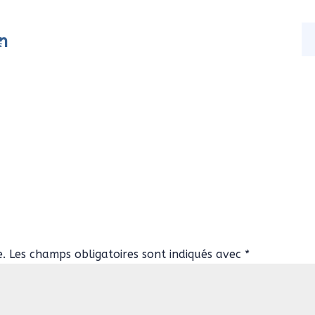
on
s
Nos activités
Actualités
Contact
e.
Les champs obligatoires sont indiqués avec
*