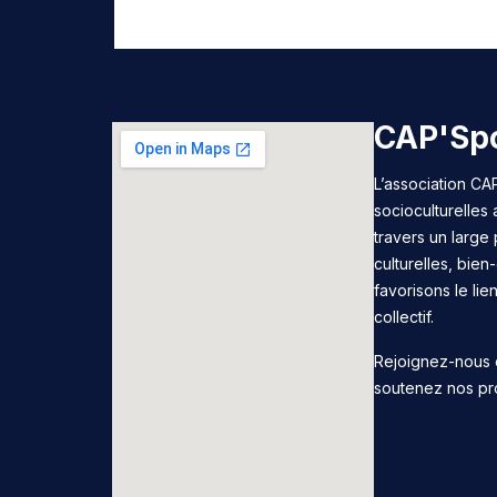
CAP'Spo
L’association CAP
socioculturelles
travers un large 
culturelles, bie
favorisons le lie
collectif.
Rejoignez-nous 
soutenez nos pr