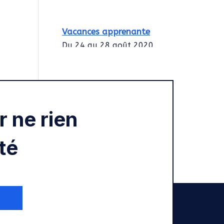
Vacances apprenante
Du 24 au 28 août 2020
Intégration des
services civiques
Rentrée 2020
 ne rien
té