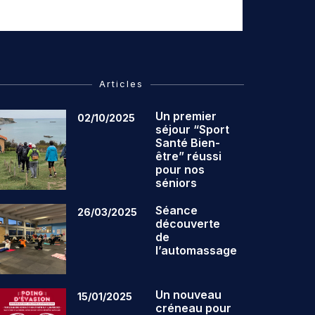
Articles
Un premier
02/10/2025
séjour “Sport
Santé Bien-
être” réussi
pour nos
séniors
Séance
26/03/2025
découverte
de
l’automassage
Un nouveau
15/01/2025
créneau pour