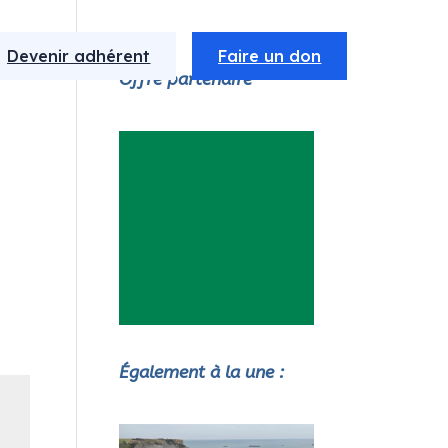
Devenir adhérent
Faire un don
Offre partenaire
Également à la une :