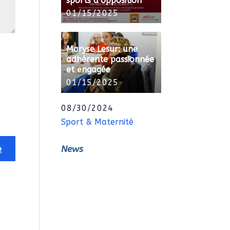
sports d’opposition
01/15/2025
Maryse Lesur: une
adhérente passionnée
et engagée
01/15/2025
08/30/2024
Sport & Maternité
News