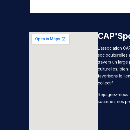
CAP'Spo
L’association CAP
socioculturelles
travers un large 
culturelles, bie
favorisons le lie
collectif.
Rejoignez-nous 
soutenez nos pr