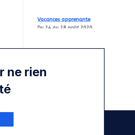
Vacances apprenante
Du 24 au 28 août 2020
Intégration des
services civiques
Rentrée 2020
 ne rien
té