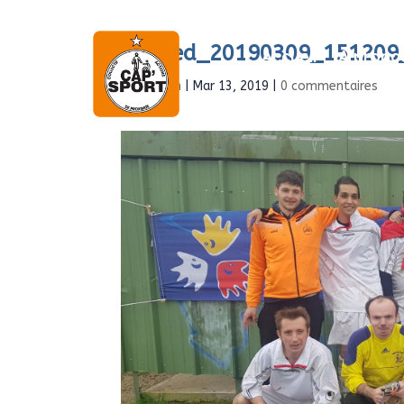
Resized_20190309_151209
Accueil
À propo
par
Admin
|
Mar 13, 2019
|
0 commentaires