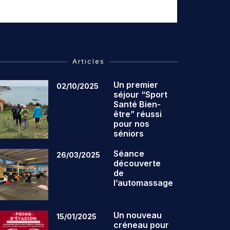
Articles
Un premier
02/10/2025
séjour “Sport
Santé Bien-
être” réussi
pour nos
séniors
Séance
26/03/2025
découverte
de
l’automassage
Un nouveau
15/01/2025
créneau pour