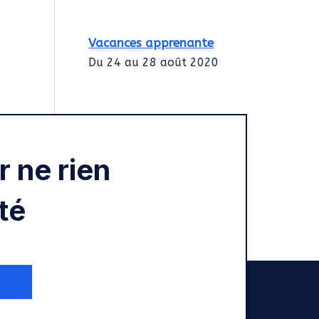
Vacances apprenante
Du 24 au 28 août 2020
Intégration des
services civiques
Rentrée 2020
 ne rien
té