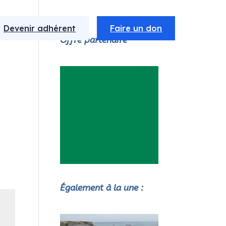
Devenir adhérent
Faire un don
Offre partenaire
Également à la une :