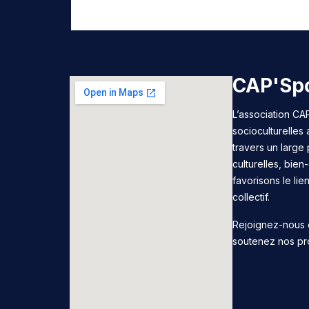
CAP'Spo
L’association CAP
socioculturelles
travers un large 
culturelles, bie
favorisons le lie
collectif.
Rejoignez-nous 
soutenez nos pr