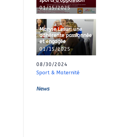
sports d’opposition
01/15/2025
Maryse Lesur: une
adhérente passionnée
et engagée
01/15/2025
08/30/2024
Sport & Maternité
News