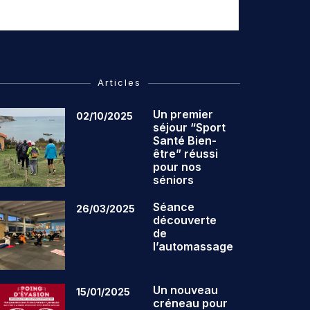
Articles
Un premier
02/10/2025
séjour “Sport
Santé Bien-
être” réussi
pour nos
séniors
Séance
26/03/2025
découverte
de
l’automassage
Un nouveau
15/01/2025
créneau pour