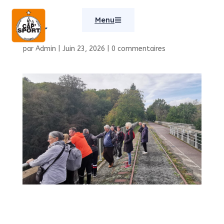
Menu
rhdr
par
Admin
|
Juin 23, 2026
|
0 commentaires