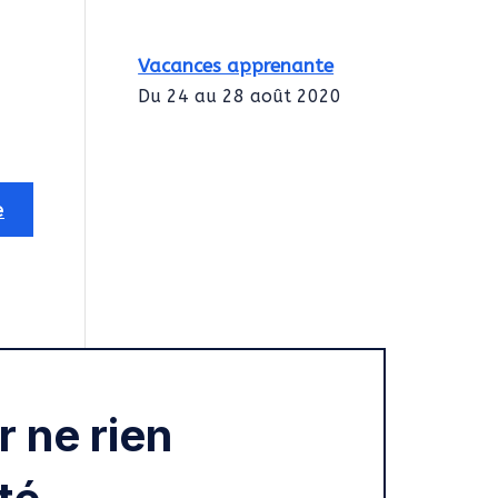
Vacances apprenante
Du 24 au 28 août 2020
Intégration des
services civiques
Rentrée 2020
 ne rien