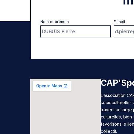
m
Nom et prénom
E-mail
CAP'Spo
L’association CAP
socioculturelles
travers un large 
culturelles, bie
favorisons le lie
collectif.