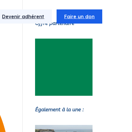
Devenir adhérent
Faire un don
Offre partenaire
Également à la une :