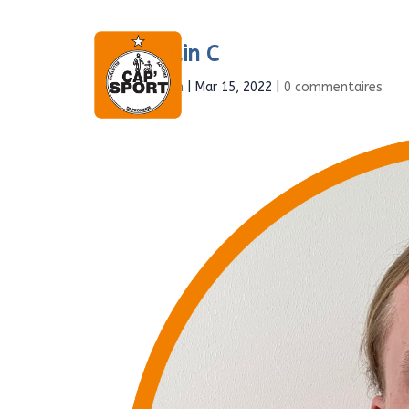
Romain C
Accueil
À propo
par
Admin
|
Mar 15, 2022
|
0 commentaires