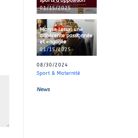
sports d’opposition
01/15/2025
Maryse Lesur: une
adhérente passionnée
et engagée
01/15/2025
08/30/2024
Sport & Maternité
News