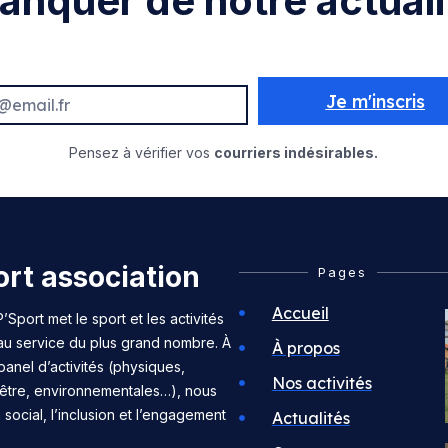
anquer de notre actuali
Je m'inscris
Pensez à vérifier vos
courriers indésirables.
rt association
Pages
Accueil
’Sport met le sport et les activités
 au service du plus grand nombre. À
À propos
panel d’activités (physiques,
Nos activités
n-être, environnementales…), nous
n social, l’inclusion et l’engagement
Actualités