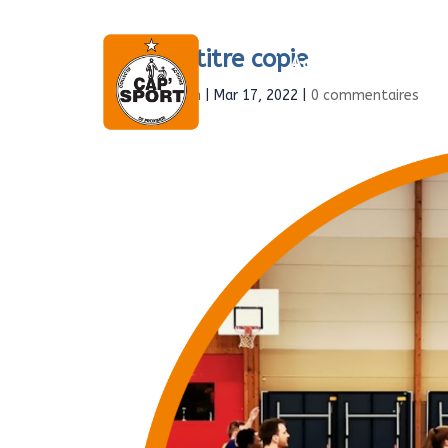
Sans titre copie
Accueil
À propo
par
Admin
|
Mar 17, 2022
|
0 commentaires