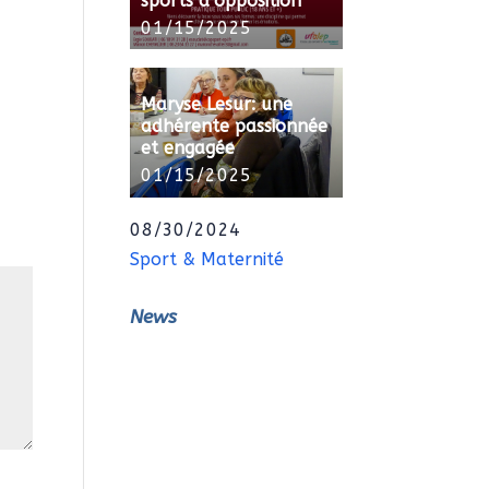
sports d’opposition
01/15/2025
Maryse Lesur: une
adhérente passionnée
et engagée
01/15/2025
08/30/2024
Sport & Maternité
News