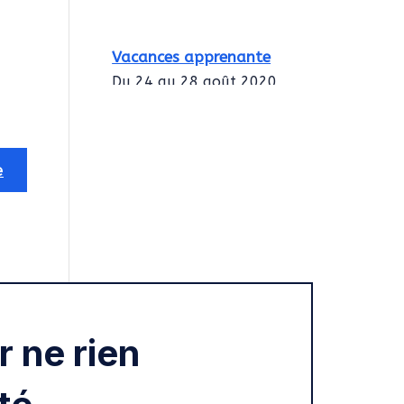
Vacances apprenante
Du 24 au 28 août 2020
Intégration des
services civiques
Rentrée 2020
 ne rien