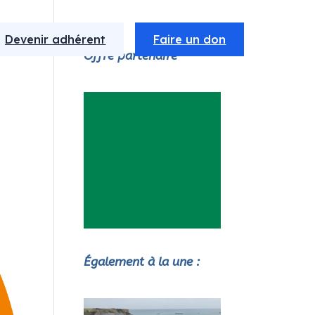
Devenir adhérent
Faire un don
Offre partenaire
Également à la une :