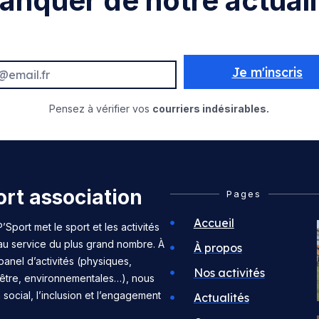
anquer de notre actuali
Je m'inscris
Pensez à vérifier vos
courriers indésirables.
rt association
Pages
Accueil
’Sport met le sport et les activités
 au service du plus grand nombre. À
À propos
panel d’activités (physiques,
Nos activités
n-être, environnementales…), nous
n social, l’inclusion et l’engagement
Actualités