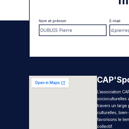
m
Nom et prénom
E-mail
CAP'Spo
L’association CAP
socioculturelles
travers un large 
culturelles, bie
favorisons le lie
collectif.