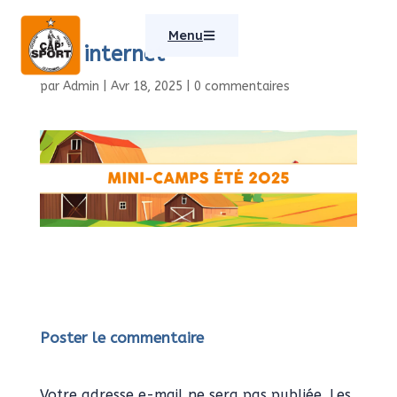
Menu
Site internet
par
Admin
|
Avr 18, 2025
|
0 commentaires
Poster le commentaire
Votre adresse e-mail ne sera pas publiée.
Les