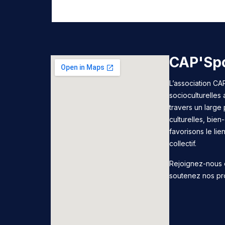
CAP'Spo
L’association CAP
socioculturelles
travers un large 
culturelles, bie
favorisons le lie
collectif.
Rejoignez-nous 
soutenez nos pr