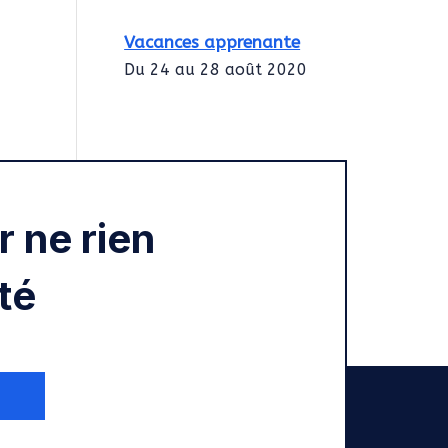
Vacances apprenante
Du 24 au 28 août 2020
Intégration des
services civiques
Rentrée 2020
 ne rien
té