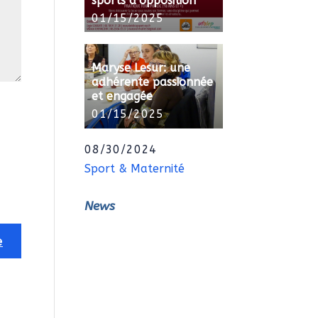
sports d’opposition
01/15/2025
Maryse Lesur: une
adhérente passionnée
et engagée
01/15/2025
08/30/2024
Sport & Maternité
News