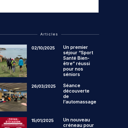
Articles
Un premier
02/10/2025
séjour “Sport
Santé Bien-
être” réussi
pour nos
séniors
Séance
26/03/2025
découverte
de
l’automassage
Un nouveau
15/01/2025
créneau pour