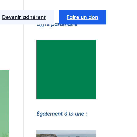
Devenir adhérent
Faire un don
Offre partenaire
Également à la une :