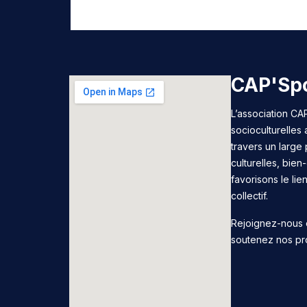
CAP'Spo
L’association CAP
socioculturelles
travers un large 
culturelles, bie
favorisons le lie
collectif.
Rejoignez-nous 
soutenez nos pr