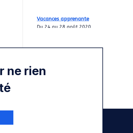
Vacances apprenante
Du 24 au 28 août 2020
Intégration des
services civiques
Rentrée 2020
 ne rien
té