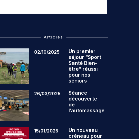
Articles
Un premier
02/10/2025
séjour “Sport
Santé Bien-
être” réussi
pour nos
séniors
Séance
26/03/2025
découverte
de
l’automassage
Un nouveau
15/01/2025
créneau pour