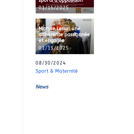
sports d’opposition
01/15/2025
Maryse Lesur: une
adhérente passionnée
et engagée
01/15/2025
08/30/2024
Sport & Maternité
News