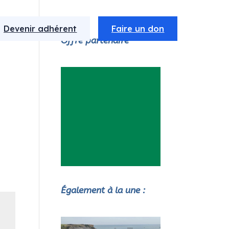
Devenir adhérent
Faire un don
Offre partenaire
Également à la une :