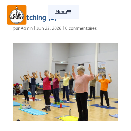
Menu
stretching (3)
par
Admin
|
Juin 23, 2026
|
0 commentaires