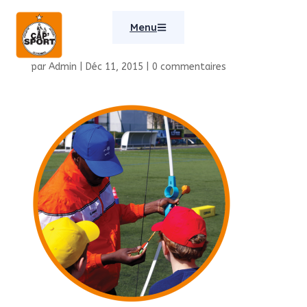
Menu
TAP
par
Admin
|
Déc 11, 2015
|
0 commentaires