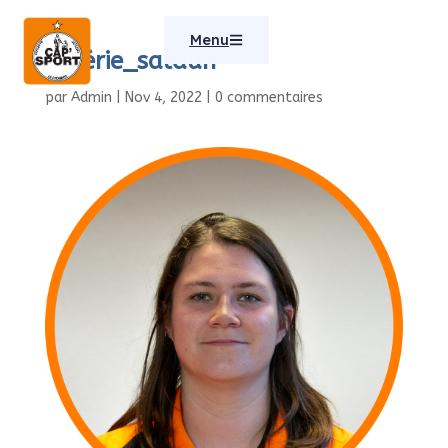
Menu
valérie_salaün
par
Admin
|
Nov 4, 2022
|
0 commentaires