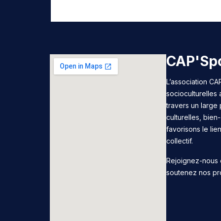
CAP'Spo
L’association CAP
socioculturelles
travers un large 
culturelles, bie
favorisons le lie
collectif.
Rejoignez-nous 
soutenez nos pr