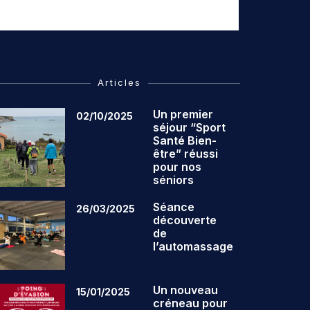
Articles
Un premier
02/10/2025
séjour “Sport
Santé Bien-
être” réussi
pour nos
séniors
Séance
26/03/2025
découverte
de
l’automassage
Un nouveau
15/01/2025
créneau pour