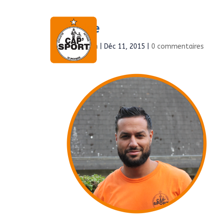
Yacine
Accueil
À propo
par
Admin
|
Déc 11, 2015
|
0 commentaires