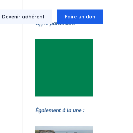
Devenir adhérent
Faire un don
Offre partenaire
Également à la une :