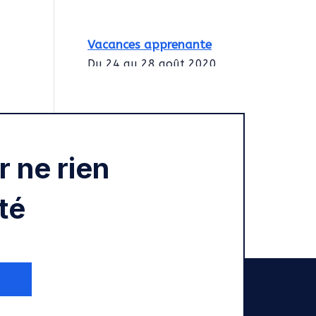
Vacances apprenante
Du 24 au 28 août 2020
Intégration des
services civiques
Rentrée 2020
 ne rien
té