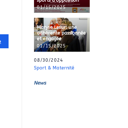
sports d’opposition
01/15/2025
Maryse Lesur: une
adhérente passionnée
et engagée
01/15/2025
08/30/2024
Sport & Maternité
News